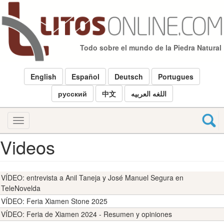
Pasar
al
contenido
principal
Todo sobre el mundo de la Piedra Natural
English
Español
Deutsch
Portugues
русский
中文
اللغه العربيه
Toggle
navigation
Videos
VÍDEO: entrevista a Anil Taneja y José Manuel Segura en
TeleNovelda
VÍDEO: Feria Xiamen Stone 2025
VÍDEO: Feria de Xiamen 2024 - Resumen y opiniones