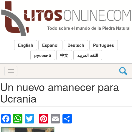
Pasar
al
contenido
principal
Todo sobre el mundo de la Piedra Natural
English
Español
Deutsch
Portugues
русский
中文
اللغه العربيه
Toggle
navigation
Un nuevo amanecer para
Ucrania
Facebook
WhatsApp
Twitter
Pinterest
Email
Share