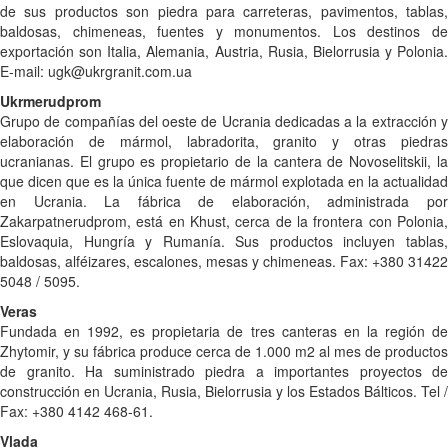
de sus productos son piedra para carreteras, pavimentos, tablas,
baldosas, chimeneas, fuentes y monumentos. Los destinos de
exportación son Italia, Alemania, Austria, Rusia, Bielorrusia y Polonia.
E-mail: ugk@ukrgranit.com.ua
Ukrmerudprom
Grupo de compañías del oeste de Ucrania dedicadas a la extracción y
elaboración de mármol, labradorita, granito y otras piedras
ucranianas. El grupo es propietario de la cantera de Novoselitskii, la
que dicen que es la única fuente de mármol explotada en la actualidad
en Ucrania. La fábrica de elaboración, administrada por
Zakarpatnerudprom, está en Khust, cerca de la frontera con Polonia,
Eslovaquia, Hungría y Rumanía. Sus productos incluyen tablas,
baldosas, alféizares, escalones, mesas y chimeneas. Fax: +380 31422
5048 / 5095.
Veras
Fundada en 1992, es propietaria de tres canteras en la región de
Zhytomir, y su fábrica produce cerca de 1.000 m2 al mes de productos
de granito. Ha suministrado piedra a importantes proyectos de
construcción en Ucrania, Rusia, Bielorrusia y los Estados Bálticos. Tel /
Fax: +380 4142 468-61.
Vlada