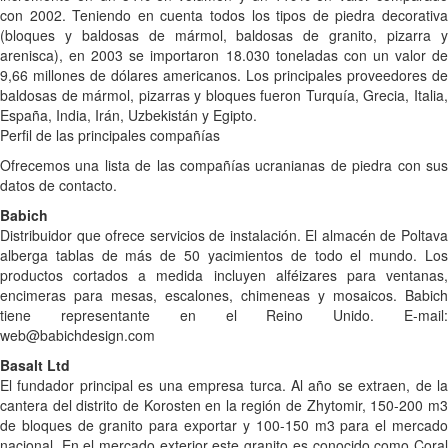
con 2002. Teniendo en cuenta todos los tipos de piedra decorativa
(bloques y baldosas de mármol, baldosas de granito, pizarra y
arenisca), en 2003 se importaron 18.030 toneladas con un valor de
9,66 millones de dólares americanos. Los principales proveedores de
baldosas de mármol, pizarras y bloques fueron Turquía, Grecia, Italia,
España, India, Irán, Uzbekistán y Egipto.
Perfil de las principales compañías
Ofrecemos una lista de las compañías ucranianas de piedra con sus
datos de contacto.
Babich
Distribuidor que ofrece servicios de instalación. El almacén de Poltava
alberga tablas de más de 50 yacimientos de todo el mundo. Los
productos cortados a medida incluyen alféizares para ventanas,
encimeras para mesas, escalones, chimeneas y mosaicos. Babich
tiene representante en el Reino Unido. E-mail:
web@babichdesign.com
Basalt Ltd
El fundador principal es una empresa turca. Al año se extraen, de la
cantera del distrito de Korosten en la región de Zhytomir, 150-200 m3
de bloques de granito para exportar y 100-150 m3 para el mercado
nacional. En el mercado exterior este granito es conocido como Coral