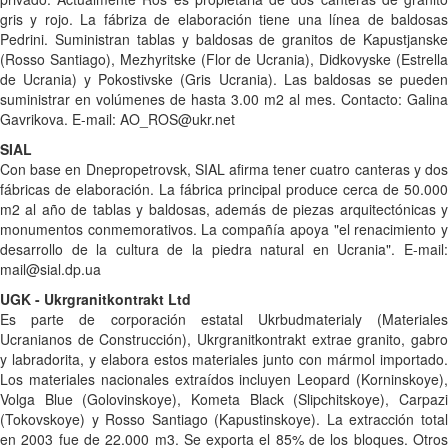
gris y rojo. La fábriza de elaboración tiene una línea de baldosas
Pedrini. Suministran tablas y baldosas de granitos de Kapustjanske
(Rosso Santiago), Mezhyritske (Flor de Ucrania), Didkovyske (Estrella
de Ucrania) y Pokostivske (Gris Ucrania). Las baldosas se pueden
suministrar en volúmenes de hasta 3.00 m2 al mes. Contacto: Galina
Gavrikova. E-mail: AO_ROS@ukr.net
SIAL
Con base en Dnepropetrovsk, SIAL afirma tener cuatro canteras y dos
fábricas de elaboración. La fábrica principal produce cerca de 50.000
m2 al año de tablas y baldosas, además de piezas arquitectónicas y
monumentos conmemorativos. La compañía apoya "el renacimiento y
desarrollo de la cultura de la piedra natural en Ucrania". E-mail:
mail@sial.dp.ua
UGK - Ukrgranitkontrakt Ltd
Es parte de corporación estatal Ukrbudmaterialy (Materiales
Ucranianos de Construcción), Ukrgranitkontrakt extrae granito, gabro
y labradorita, y elabora estos materiales junto con mármol importado.
Los materiales nacionales extraídos incluyen Leopard (Korninskoye),
Volga Blue (Golovinskoye), Kometa Black (Slipchitskoye), Carpazi
(Tokovskoye) y Rosso Santiago (Kapustinskoye). La extracción total
en 2003 fue de 22.000 m3. Se exporta el 85% de los bloques. Otros