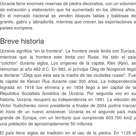
Ucrania tiene enormes reservas de piedra decorativa, con un volumen
de extracción y elaboración que ha aumentado en los últimos años.
En el mercado nacional se venden bloques tablas y baldosas de
granito, gabro y labradorita, mientras que crecen las exportaciones a
países europeos.
Breve historia
Ucrania significa "en la frontera". La frontera oeste limita con Europa,
mientras que la frontera este limita con Rusia. Ha sido el país
“colchón” durante siglos. Los orígenes de la capital, Kiev (Kyiv), se
remontan al año 482 d.C. En 882, el príncipe Oleg de Novgorod llegó
a declarar "¡Deja que ésta sea la madre de las ciudades rusas!". Fue
la capital de Kievan Rus durante casi 300 años. La independencia
lograda en 1918 fue efímera y en 1934 llegó a ser capital de la
República Socialista Soviética de Ucrania. Por segunda vez en su
historia, Ucrania recuperó su independencia en 1991. La elección de
Víctor Yushchenko como presidente a finales de 2004 podría marcar
el inicio de un nuevo amanecer. Ucrania es el segundo país más
grande de Europa, con un territorio que comprende 603.700 km2 y
una población de aproximadamente 50 millones.
El país tiene siglos de tradición en el uso de la piedra. En 1125 el