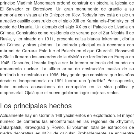
príncipe Vladimir Monomach ordenó construir en piedra la Iglesia de
El Salvador en Berestovo. Un gran monumento de granito a su
memoria con vistas al río Dnieper en Kiev. Todavía hoy está en pie un
atractivo castillo construido en el siglo XIII en Kamianets-Podilsky en el
oeste de Ucrania. Un ejemplo del siglo XX es el Palacio de Livadia en
Crimea. Construido como residencia de verano por el Zar Nicolás II de
Rusia, y terminado en 1911, presenta caliza blanca Inkerman, diorita
de Crimea y otras piedras. La entrada principal está decorada con
mármol de Carrara. Este fue el Palacio en el que Churchill, Roosevelt
y Stalin firmaron los acuerdos de la división de territorios en Europa en
1945. Después, Ucrania llegó a ser la tercera potencia del mundo en
armamento nuclear. La última arma de destrucción masiva de su
territorio fue destruida en 1996. Hay gente que considera que los años
desde su independencia en 1991 fueron una "pérdida". Por supuesto,
hubo muchas acusaciones de corrupción en la vida política y
empresarial. Ojalá que el nuevo gobierno logre mejoras reales.
Los principales hechos
Actualmente hay en Ucrania 166 yacimientos en explotación. El mayor
número de canteras las encontramos en las regiones de Zhytomir,
Zakarpatsk, Kirovograd y Rovno. El volumen total de extracción de
piedra decorativa es difícil de calcular. Probablemente se encuentre