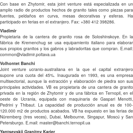
Con base en Zhytomir, esta joint venture está especializada en un
amplio radio de productos hechos de granito tales como piezas para
fuentes, peldaños en curva, mesas decorativas y esferas. Ha
participado en ferias en el extranjero. Fax: +380 412 398286.
Vladimir
Propietaria de la cantera de granito rosa de Soloshinskoye. En la
fábrica de Kremenchug se usa equipamiento italiano para elaborar
sus propios granitos y los gabros y labradoritas que compran. E.mail:
common@vladimir.poltava.ua
Volhontet Banchi
Joint venture ucranio-australiana en la que el capital extranjero
supone una cuota del 45%. Inaugurada en 1993, es una empresa
multisectorial, aunque la extracción y elaboración de piedra son sus
principales actividades. VB es propietaria de una cantera de granito
privada en la región de Zhytomir y de una fábrica en Ternopil, en el
oeste de Ucrania, equipada con maquinaria de Gaspari Menotti,
Pedrini y Thibaut. La capacidad de producción anual es de 100-
120.000 m2 de productos acabados. VB ha expuesto en las ferias de
Nüremberg (tres veces), Dubai, Melbourne, Singapur, Moscú y San
Petersburgo. E.mail: master@banchi.ternopil.ua
Yantsevskii Granitny Karier