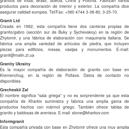
granitos de India, Brasil, Suecia, China y Polonia. Fabrican varios
productos para decoración de interior y exterior. La compañía dice
asegurar calidad europea. Tel/Fax: +380 4744 3-38-80, 3-25-70.
Granit Ltd
Creada en 1992, esta compañía tiene dos canteras propias de
granito/gabro (sección sur de Buky y Sychevskoy) en la región de
Zhytomir, y una fábrica de elaboración con maquinaria italiana. Se
fabrica una amplia variedad de artículos de piedra, que incluyen
piezas para edificios, mesas, vasijas y monumentos. E-mail:
granit@malin.zt.ua
Granity Ukrainy
Es la mayor compañía de elaboración de granito con base en
Kremenchug, en la región de Poltava. Datos de contacto no
disponibles.
Grecheskii Zal
El nombre significa "sala griega" y no es sorprendente ya que esta
compañía de Kharkiv suministra y fabrica una amplia gama de
productos hechos con mármol griego. También ofrece tablas de
granito y baldosas de arenisca. E-mail: stone@kharkov.com
Informgranit
Esta compañía privada con base en Zhytomir ofrece una muy amplia