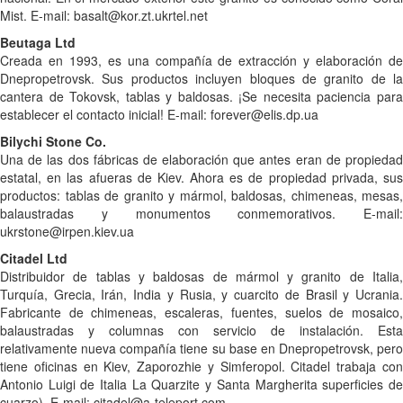
Mist. E-mail: basalt@kor.zt.ukrtel.net
Beutaga Ltd
Creada en 1993, es una compañía de extracción y elaboración de
Dnepropetrovsk. Sus productos incluyen bloques de granito de la
cantera de Tokovsk, tablas y baldosas. ¡Se necesita paciencia para
establecer el contacto inicial! E-mail: forever@elis.dp.ua
Bilychi Stone Co.
Una de las dos fábricas de elaboración que antes eran de propiedad
estatal, en las afueras de Kiev. Ahora es de propiedad privada, sus
productos: tablas de granito y mármol, baldosas, chimeneas, mesas,
balaustradas y monumentos conmemorativos. E-mail:
ukrstone@irpen.kiev.ua
Citadel Ltd
Distribuidor de tablas y baldosas de mármol y granito de Italia,
Turquía, Grecia, Irán, India y Rusia, y cuarcito de Brasil y Ucrania.
Fabricante de chimeneas, escaleras, fuentes, suelos de mosaico,
balaustradas y columnas con servicio de instalación. Esta
relativamente nueva compañía tiene su base en Dnepropetrovsk, pero
tiene oficinas en Kiev, Zaporozhie y Simferopol. Citadel trabaja con
Antonio Luigi de Italia La Quarzite y Santa Margherita superficies de
cuarzo). E-mail: citadel@a-teleport.com