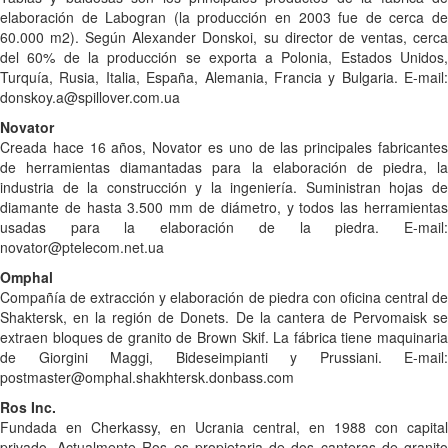
elaboración de Labogran (la producción en 2003 fue de cerca de
60.000 m2). Según Alexander Donskoi, su director de ventas, cerca
del 60% de la producción se exporta a Polonia, Estados Unidos,
Turquía, Rusia, Italia, España, Alemania, Francia y Bulgaria. E-mail:
donskoy.a@spillover.com.ua
Novator
Creada hace 16 años, Novator es uno de las principales fabricantes
de herramientas diamantadas para la elaboración de piedra, la
industria de la construcción y la ingeniería. Suministran hojas de
diamante de hasta 3.500 mm de diámetro, y todos las herramientas
usadas para la elaboración de la piedra. E-mail:
novator@ptelecom.net.ua
Omphal
Compañía de extracción y elaboración de piedra con oficina central de
Shaktersk, en la región de Donets. De la cantera de Pervomaisk se
extraen bloques de granito de Brown Skif. La fábrica tiene maquinaria
de Giorgini Maggi, Bideseimpianti y Prussiani. E-mail:
postmaster@omphal.shakhtersk.donbass.com
Ros Inc.
Fundada en Cherkassy, en Ucrania central, en 1988 con capital
privado. Actualmente Ros es propietaria de dos canteras de granito