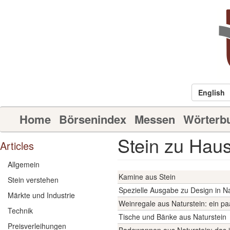
Direkt
zum
Inhalt
English
Home
Börsenindex
Messen
Wörterb
Main
Navigation
Stein zu Hau
Articles
DE
Allgemein
Kamine aus Stein
Stein verstehen
Spezielle Ausgabe zu Design in Na
Märkte und Industrie
Weinregale aus Naturstein: ein paa
Technik
Tische und Bänke aus Naturstein
Preisverleihungen