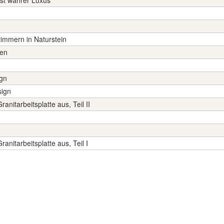
st wahrer Luxus
zimmern in Naturstein
ten
gn
sign
anitarbeitsplatte aus, Teil II
anitarbeitsplatte aus, Teil I