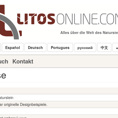
Alles über die Welt des Naturst
Español
Deutsch
Portugues
русский
中文
ه
uch
Kontakt
se
turstein
r originelle Designbeispiele.