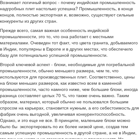
Возникает логичный вопрос - почему индийская промышленность
надгробных плит настолько успешна? Промышленность, в конце
концов, полностью экспортная и, возможно, существуют сильные
конкуренты из других стран.
Прежде всего, самая важная особенность индийской
промышленности, это то, что она работает с местными
материалами. Очевиден тот факт, что цвета гранита, добываемого
в Индии, популярны в Европе и в других местах, что обеспечило
базу для потенциально успешной промышленности.
Второй ключевой аспект - блоки, необходимые для погребальной
промышленности, обычно меньшего размера, чем те, что
используются для производственных плит. Соответственно, цены
на блоки меньших размеров, как известно всем в каменной
промышленности, часто намного ниже, чем большие блоки, иногда
разница составляет целых 70 %, что также очень важно. Таким
образом, материал, который обычно не пользовался большим
спросом на карьерах, становится нужным, а его себестоимость для
фабрик очень выгодной, увеличивая конкурентоспособность.
Однако, и это еще не все. В принципе, маленькие блоки можно
было бы экспортировать по их более низкой цене, создав тем
самым успешную промышленность в другой стране, а не в Индии,
где раньше никто и не замечал очевидных преимуществ. Но