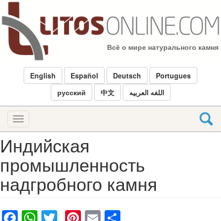
Перейти
к
основному
содержанию
Всё о мире натурального камня
English
Español
Deutsch
Portugues
русский
中文
اللغه العربيه
Toggle
navigation
Индийская
промышленность
надгробного камня
Facebook
WhatsApp
Twitter
Pinterest
Email
Share