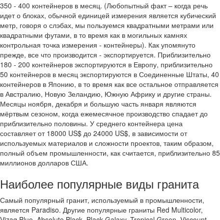
350 - 400 контейнеров в месяц. (Любопытный факт – когда речь
идет о блоках, обычной единицей измерения является кубический
метр, говоря о слэбах, мы пользуемся квадратными метрами или
квадратными футами, в то время как в могильных камнях
контрольная точка измерения - контейнеры). Как упомянуто
прежде, все что производится - экспортируется. Приблизительно
180 - 200 контейнеров экспортируются в Европу, приблизительно
50 контейнеров в месяц экспортируются в Соединенные Штаты, 40
контейнеров в Японию, в то время как все остальное отправляется
в Австралию, Новую Зеландию, Южную Африку и другие страны.
Месяцы ноября, декабря и большую часть января являются
мёртвым сезоном, когда ежемесячное производство спадает до
приблизительно половины. У среднего контейнера цена
составляет от 18000 US$ до 24000 US$, в зависимости от
используемых материалов и сложности проектов, таким образом,
полный объем промышленности, как считается, приблизительно 85
миллионов долларов США.
Наиболее популярные виды гранита
Самый популярный гранит, используемый в промышленности,
является Paradiso. Другие популярные граниты Red Multicolor,
Vizag Blue, Absolute Black, Black Galaxy, Tropical Green, Viscount