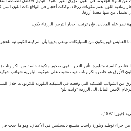
عن المواد الجديدة، في اللون الأزرق الغير مألوف البديل الأفضل للصباغة التق
جار رمادية اللون تضم مكونات زرقاء، وكذلك أحجار في الواقع ذات اللون البني 
 تشمل من بينها معدنا أزرقا.
جهة نظر علم المعادن، فإن ترتيب أحجار التزيين الزرقاء يكون:
لغنايس فهو يتكون من السيليكات. ويبقى بديهيا بأن التركيبة الكيميائية للحجر 
 عناصر كلسية متبلورة بتأثير التغير. فهي صخور متكونة خاصة من الكربونات (ا
 اللون الأزرق هو خاص بالكربونات حيث نشبت على شبكيته البلورية شوائب شبكية 
أزرق من الشوائب الشبكية التي وقعت في الشبكية البلورية للكربونات خلال المسا
ام الأبيض المائل الى الزرقة "وايت بلو".
ورا 1997).
كون من جراء توطيد وبلورة راسب متشبع بالسيليس في الأعماق، وهو ما حدث في 