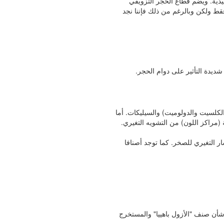
ليدية. ويضم قطاع الحجر التزويقي
فقط ولكن وبالرغم من ذلك فإننا نجد
شديدة التأثير على دوام الحجر.
لكلسيت والدولوميت) والسيليكات. أما
(مراكز اللون) من التشويه التغيري.
ر التغيري للصخر. كما توجد أصنافا
شأن صنف "الأزول باهييا" والمستخرج