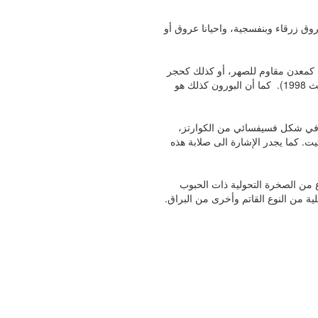
روق زرقاء وبنفسجية، واحيانا عروق أو
مل كمعدن مقاوم للصهر، أو كذلك كحجر
تزويقي، ويستمد لونه الأزرق الى تعويض مادة الألمنيوم بمادة التيتانيوم، في حين يبدو أن اللون البنفسجي يكون متأتي عن تعويض السيليس بمادة التيتانيوم (غنثالث 1998). كما أن البورون كذلك هو
بب في شكل فسيفسائي من الكوارتز،
ت. كما يجدر الإشارة الى صلابة هذه
ع من الصخرة التحولية ذات الحبوب
ة من النوع القاتم وأخرى من البراق.