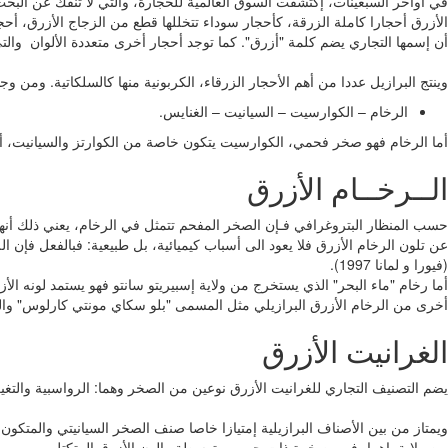
في أواخر السبعينات، إكتشفت السوق العالمية للحجارة، والتي لا تنفك عن البحث 
الأزرق أحجارا كاملة الزرقة، كأحجار سوداء تتخللها قطع من الزجاج الأزرق، أح
أن إسمها التجاري يضم كلمة "أزرق". كما توجد أحجار أخرى متعددة الألوان والتي
وينتج البرازيل عددا من أهم الأحجار الزرقاء، الكربونية منها كالسلكاتية. ومن و
الرخام – الكوارسيت – السيانيت – الغنايس.
أما الرخام فهو صخر فحمي، الكوارسيت يتكون خاصة من الكوارتز والسيانيت، أما ا
الــرخــام الأزرق
حسب المنظار البتروغرافي فـإن الصخر المفحم تتمثل في الرخام، يعني ذلك أنها
عن تلون الرخام الأزرق فلا يعود الى أسباب كيميائية، بل طبيعية: فبالفعل فإن
(فيورا و لمانا 1997).
أما رخام "ماء البحر" الذي يستخرج من ولاية إسبيريتو سانتو فهو يستمد لونه ال
أخرى من الرخام الأزرق البرازيلي مثل المسمى "بلو سكاي مونتي كارلوس" والرخ
الغرانيت الأزرق
يضم التصنيف التجاري للغرانيت الأزرق نوعين من الصخر وهما: الرواسبية والتغيرية (في
ويمتاز من بين الأصناف البرازيلية إمتيازا خاصا صنف الصخر السيانيتي والمت
من ولاية باهييا، فهي صخرة ذات حبوب متوسطة والون الأزرق المتكتل.