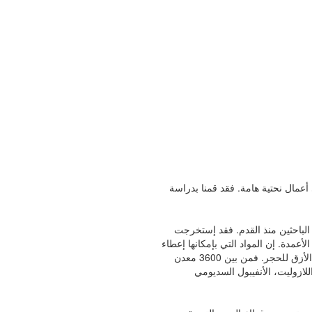
 أعمال نحتية هامة. فقد قمنا بدراسة
 الباحثين منذ القدم. فقد إستخرجت
، وكذلك في صناعة الأعمدة. إن المواد التي بإمكانها إعطاء
اللون الأزرق الى الحجر عديدة: فبعضها ما توظف كجواهر، وأخرى لا تستغل على المستوى التجاري وذلك لندارتها أو لأنها تتوفر بكميات ضعيفة جدا لإعطاء اللون الأزق للحجر. فمن بين 3600 معدن
م اللازوليت، الأنفيبول السديومي