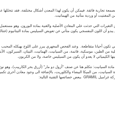
 بصمعة تجارية فائقة. فيمكن أن يكون لهذا المعدن أشكال مختلفة، فقد تتخللها ع
المغنتيت أو وردية متأتية من الهيماتيت.
ن التغيرات التي حدثت علي المعادن الأصلية والغنية بمادة البورون. وهو مستع
لتي تكون أحيانا متقاطعة. وعند الفحص المجهري يبرز على اللوح بهيكله المح
ن الطين، موسكية، قاتمة، من السيانيت، الهماتيت، التيتان، السيركون، الأبتي
ها الكيميائي لا يعدو أن يكون من السيليس خاصة، ولا من الكربون.
مادة السيانيت: نتكلم هنا عن صنف "أزول دو مار" (أزرق بحر الكارييب)، وهو نو
لسيانيت، من الميكا البيضاء والكلوريت، بالإضافة الى وجود معادن أخرى تكميلي
لتقنية التالية: