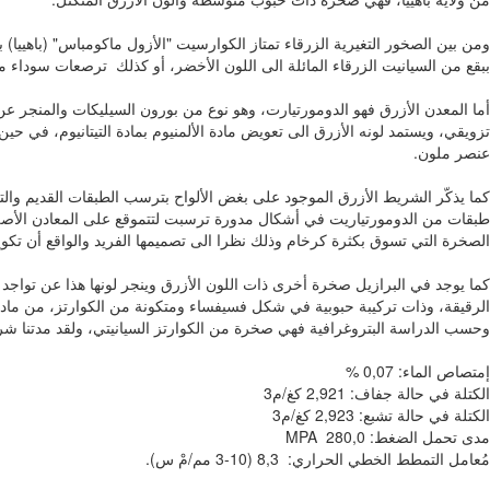
ومن بين الصخور التغيرية الزرقاء تمتاز الكوارسيت "الأزول ماكومباس" (باهييا)
ببقع من السيانيت الزرقاء المائلة الى اللون الأخضر، أو كذلك ترصعات سوداء من 
أما المعدن الأزرق فهو الدومورتيارت، وهو نوع من بورون السيليكات والمنجر ع
عنصر ملون.
كما يذكّر الشريط الأزرق الموجود على بغض الألواح بترسب الطبقات القديم وا
طبقات من الدومورتياريت في أشكال مدورة ترسبت لتتموقع على المعادن الأصلية م
الصخرة التي تسوق بكثرة كرخام وذلك نظرا الى تصميمها الفريد والواقع أن تكوين
كما يوجد في البرازيل صخرة أخرى ذات اللون الأزرق وينجر لونها هذا عن تواجد 
الرقيقة، وذات تركيبة حبوبية في شكل فسيفساء ومتكونة من الكوارتز، من مادة ا
وحسب الدراسة البتروغرافية فهي صخرة من الكوارتز السيانيتي، ولقد مدتنا شركة غراميل GRAMIL ببعض خصائصها ا
إمتصاص الماء: 0,07 %
الكتلة في حالة جفاف: 2,921 كغ/م3
الكتلة في حالة تشبع: 2,923 كغ/م3
مدى تحمل الضغط: 280,0 MPA
مُعامل التمطط الخطي الحراري: 8,3 (10-3 مم/مْ س).