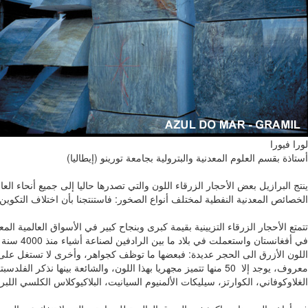
لورا فيورا
أستاذة بقسم العلوم المعدنية والبترولية بجامعة تورينو (إيطاليا)
ينتج البرازيل بعض الأحجار الزرقاء اللون والتي تصدرها حاليا إلى جميع أنحاء ا
الخصائص المعدنية النفطية لمختلف أنواع الصخور: فاستنتجنا بأن اختلاف التكوي
تتمتع الأحجار الزرقاء التزيينية بقيمة كبرى وبنجاح كبير في الأسواق العالمية
في أفغان
معروف، يوجد إلا 50 منها تتميز مجهريا بهذا اللون، والشائعة بينه
الغلاوكوفاني، الكوارتز، سيليكات الألمنيوم السيانيت، البلاكيوكلاس الكلسي اللبر