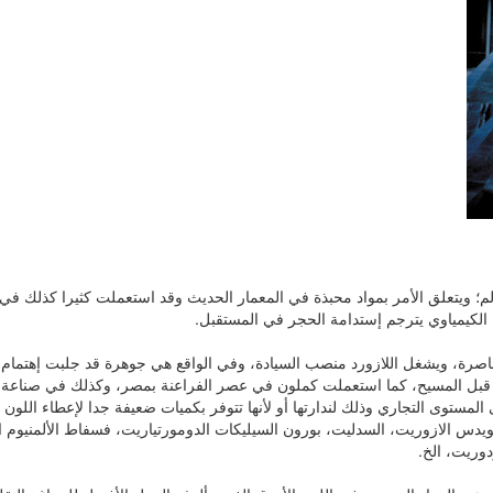
لعالم؛ ويتعلق الأمر بمواد محبذة في المعمار الحديث وقد استعملت كثيرا كذلك في
ن الكيمياوي يترجم إستدامة الحجر في المستقبل.
 المعاصرة، ويشغل اللازورد منصب السيادة، وفي الواقع هي جوهرة قد جلبت إهتمام
ستان واستعملت في بلاد ما بين الرادفين لصناعة أشياء منذ 4000 سنة قبل المسيح، كما استعملت كملون في عصر الفراعنة بمصر
ا نذكر الفلدسبتويدس الازوريت، السدليت، بورون السيليكات الدومورتياريت، فسفاط الألمنيو
دوريت، الخ.